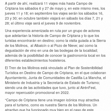
A partir de ahí, realizará 11 viajes más hasta Campo de
Criptana los sábados 6 y 27 de mayo y, en este mismo mes, los
jueves 11 y 18; en septiembre los viajes serán los sábados 16,
23 y 30; en octubre también viajará en sábado los días 7, 21 y
28; el último viaje será el jueves 9 de noviembre.
Una experiencia amenizada en ruta por un grupo de actores
que adelantan la historia de Campo de Criptana y lo que los
turistas encontrarán en destino; como la visita guiada a la Sierra
de los Molinos, al Albaicín o al Pozo de Nieve; así como la
degustación de vino en una de las bodegas de la localidad;
además de la posibilidad de conocer la gastronomía local en los
diferentes establecimientos hosteleros.
El Tren de los Molinos está vinculado al Plan de Sostenibilidad
Turística en Destino de Campo de Criptana, en el que colaboran
Ayuntamiento, Junta de Comunidades de Castilla-La Mancha, el
Ministerio de Industria y la Secretaría de Estado de Turismo;
siendo una de las actividades que tuvo, junto al AirénFest,
mayor repercusión promocional en 2022.
“Campo de Criptana tiene una imagen icónica muy atractiva
para el turismo, como es nuestra Sierra de los Molinos. Un
atractivo que ha funcionado muy bien en el caso de este