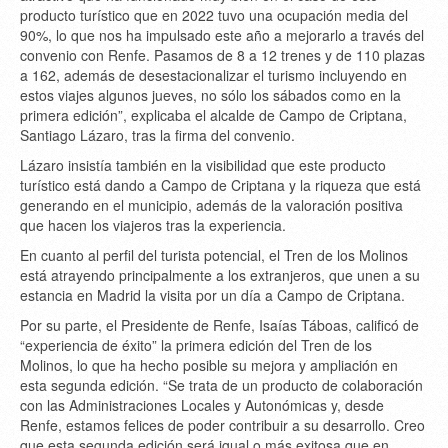
producto turístico que en 2022 tuvo una ocupación media del
90%, lo que nos ha impulsado este año a mejorarlo a través del
convenio con Renfe. Pasamos de 8 a 12 trenes y de 110 plazas
a 162, además de desestacionalizar el turismo incluyendo en
estos viajes algunos jueves, no sólo los sábados como en la
primera edición”, explicaba el alcalde de Campo de Criptana,
Santiago Lázaro, tras la firma del convenio.
Lázaro insistía también en la visibilidad que este producto
turístico está dando a Campo de Criptana y la riqueza que está
generando en el municipio, además de la valoración positiva
que hacen los viajeros tras la experiencia.
En cuanto al perfil del turista potencial, el Tren de los Molinos
está atrayendo principalmente a los extranjeros, que unen a su
estancia en Madrid la visita por un día a Campo de Criptana.
Por su parte, el Presidente de Renfe, Isaías Táboas, calificó de
“experiencia de éxito” la primera edición del Tren de los
Molinos, lo que ha hecho posible su mejora y ampliación en
esta segunda edición. “Se trata de un producto de colaboración
con las Administraciones Locales y Autonómicas y, desde
Renfe, estamos felices de poder contribuir a su desarrollo. Creo
que esta segunda edición será igual o más exitosa que en