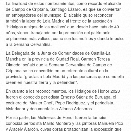
La finalidad de estos nombramientos, como recordó el alcalde
de Campo de Criptana, Santiago Lázaro, es que se conviertan
en embajadores del municipio. El alcalde quiso reconocer
también la labor de Lola Madrid al frente de la asociación
‘Hidalgos amigos de los molinos’ que, desde hace más de 40
años, vienen trabajando por la promoción del patrimonio
criptanense más valioso, como son los molinos y dando impulso
a la Semana Cervantina.
La Delegada de la Junta de Comunidades de Castilla-La
Mancha en la provincia de Ciudad Real, Carmen Teresa
Olmedo, señaló que la Semana Cervantina de Campo de
Criptana se ha convertido en un referente cultural en la
provincia “gracias a Lola Madrid y a las personas que como ella
creen en nuestra tierra y la defienden”.
En cuanto a los reconocimientos, los Hidalgos de Honor 2023
fueron el conocido periodista Ernesto Sáenz de Buruaga, el
cocinero de ‘Master Chef’, Pepe Rodriguez, y el periodista,
historiador y documentalista Alfonso Arteseros.
Por su parte, las Molineras de Honor fueron la también
conocida periodista Mariló Montero y las pintoras Manuela Picó
y Aracely Alarcón, cuyas obras protagonizan la exposición que