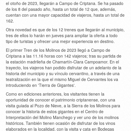
el otoño de 2023, llegarán a Campo de Criptana. Se ha pasado
de los 8 del pasado año, hasta un total de 12 que, además,
cuentan con una mayor capacidad de viajeros, hasta un total de
162.
Otra novedad es que de los 12 trenes que llegarán al municipio,
tres de ellos lo harán en jueves para ampliar la oferta a todo
tipo de turistas y ofrecer una mejor experiencia en destino.
El primer Tren de los Molinos de 2023 llegó a Campo de
Criptana a las 11.16 horas con 142 viajeros; tras su partida de
la estación madrileña de Chamartín-Clara Campoamor. En el
trayecto, los viajeros han podido disfrutar de un adelanto de la
historia del municipio y su vínculo cervantino, a través de una
teatralización en la que el mismo Miguel de Cervantes los va
introduciendo en 'Tierra de Gigantes'.
Como en ediciones anteriores, los visitantes tienen la
oportunidad de conocer el patrimonio criptanense, con una
visita guiada al Pozo de Nieve, a la Sierra de los Molinos para
conocer la historia de estos gigantes en el Centro de
Interpretación del Molino Manchego y ver uno de los molinos
históricos. También tienen ocasión de disfrutar de los vinos
elaborados en la localidad, con la visita y cata en Bodegas