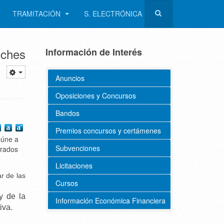
TRAMITACIÓN
S. ELECTRÓNICA
oches
Información de Interés
Anuncios
Oposiciones y Concursos
Bandos
Premios concursos y certámenes
eúne a
Subvenciones
erados
Licitaciones
ar de las
Cursos
y de la
Información Económica Financiera
iva.