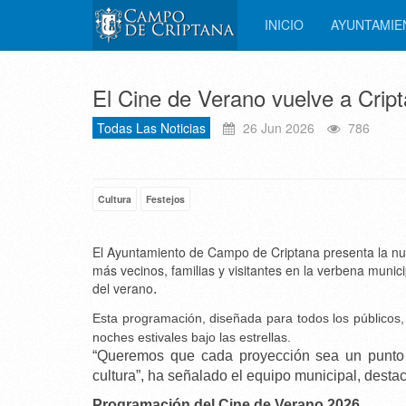
INICIO
AYUNTAMI
El Cine de Verano vuelve a Cripta
Todas Las Noticias
26 Jun 2026
786
Cultura
Festejos
El Ayuntamiento de Campo de Criptana presenta la nue
más vecinos, familias y visitantes en la verbena mun
del verano
.
Esta programación, diseñada para todos los públicos, c
noches estivales bajo las estrellas.
“Queremos que cada proyección sea un punto d
cultura”, ha señalado el equipo municipal, destaca
Programación del Cine de Verano 2026