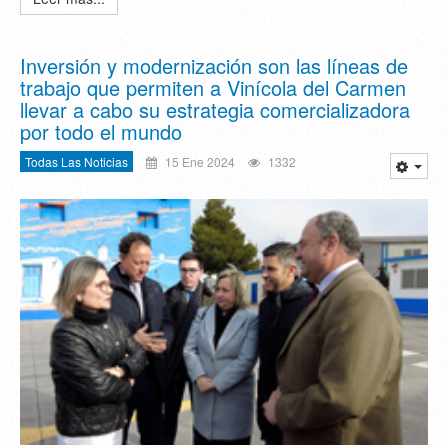
Inversión y modernización son las líneas de
trabajo que permiten a Vinícola del Carmen
llevar a cabo su estrategia comercializadora
por todo el mundo
Todas Las Noticias
15 Ene 2024
1332