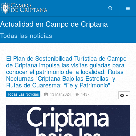
Actualidad en Campo de Criptana
Todas las noticias
El Plan de Sostenibilidad Turística de Campo
de Criptana impulsa las visitas guiadas para
conocer el patrimonio de la localidad: Rutas
Nocturnas “Criptana Bajo las Estrellas” y
Rutas de Cuaresma: “Fe y Patrimonio”
Todas Las Noticias
13 Mar 2024
1437