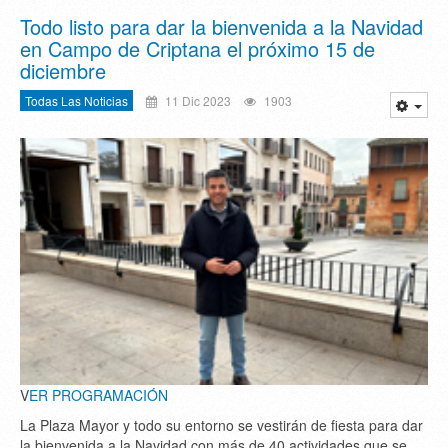
Todo listo para dar la bienvenida a la Navidad
en Campo de Criptana el próximo 15 de
diciembre
Todas Las Noticias
11 Dic 2023
1903
V
ER PROGRAMACIÓN
La Plaza Mayor y todo su entorno se vestirán de fiesta para dar
la bienvenida a la Navidad con más de 40 actividades que se