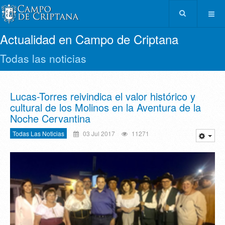
Actualidad en Campo de Criptana
Todas las noticias
Lucas-Torres reivindica el valor histórico y
cultural de los Molinos en la Aventura de la
Noche Cervantina
Todas Las Noticias
03 Jul 2017
11271