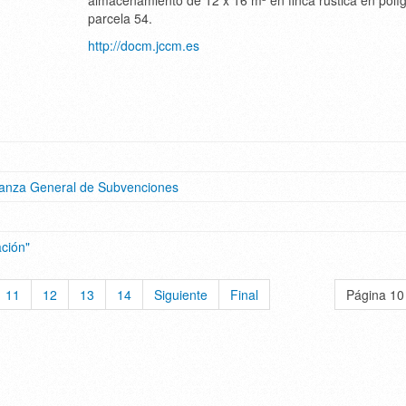
almacenamiento de 12 x 16 m² en finca rústica en polí
parcela 54.
http://docm.jccm.es
nanza General de Subvenciones
ación"
11
12
13
14
Siguiente
Final
Página 10