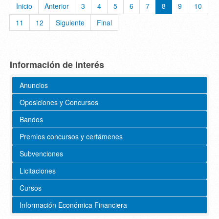
Inicio
Anterior
3
4
5
6
7
8
9
10
11
12
Siguiente
Final
Información de Interés
Anuncios
Oposiciones y Concursos
Bandos
Premios concursos y certámenes
Subvenciones
Licitaciones
Cursos
Información Económica Financiera