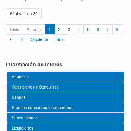
Página 1 de 30
Inicio
Anterior
1
2
3
4
5
6
7
8
9
10
Siguiente
Final
Información de Interés
Anuncios
Oposiciones y Concursos
Bandos
Premios concursos y certámenes
Subvenciones
Licitaciones