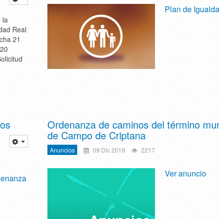
Plan de Iguald
 la
udad Real
cha 21
020
olicitud
nos
Ordenanza de caminos del término mun
de Campo de Criptana
Anuncios
09 Dic 2019
2217
Ver anuncio
rdenanza