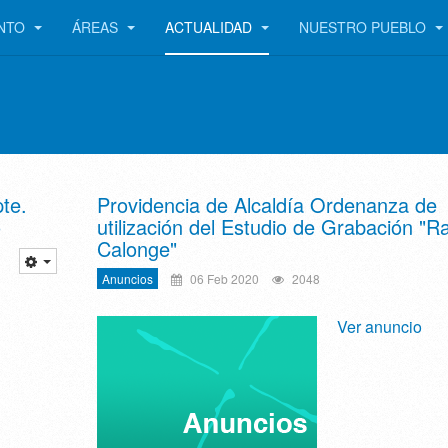
ENTO
ÁREAS
ACTUALIDAD
NUESTRO PUEBLO
te.
Providencia de Alcaldía Ordenanza de
o
utilización del Estudio de Grabación "Ra
Calonge"
Anuncios
06 Feb 2020
2048
Ver anuncio