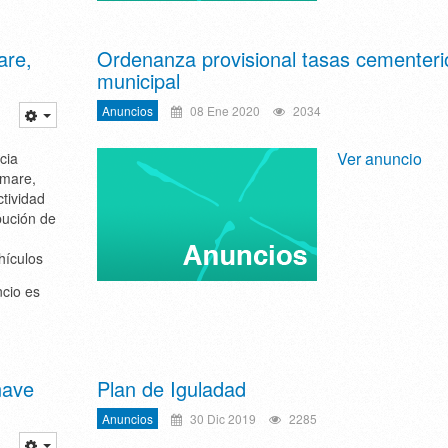
are,
Ordenanza provisional tasas cementeri
municipal
Anuncios
08 Ene 2020
2034
Ver anuncio
ncia
emare,
ctividad
bución de
hículos
cio es
nave
Plan de Iguladad
Anuncios
30 Dic 2019
2285