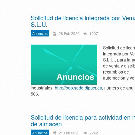
Solicitud de licencia integrada por Vem
S.L.U.
Anuncios
28 Feb 2020
1907
Solicitud de lice
integrada por V
S.L.U., para la a
de venta y distri
recambios de
automoción y ve
industriales.
http://bop.sede.dipucr.es
, número de anun
566.
Solicitud de licencia para actividad en 
de almacén
Anuncios
21 Feb 2020
2242