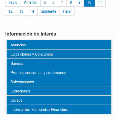
Inicio
Anterior
5
6
7
8
9
10
11
12
13
14
Siguiente
Final
Información de Interés
Anuncios
Oposiciones y Concursos
Bandos
Premios concursos y certámenes
Subvenciones
Licitaciones
Cursos
Información Económica Financiera