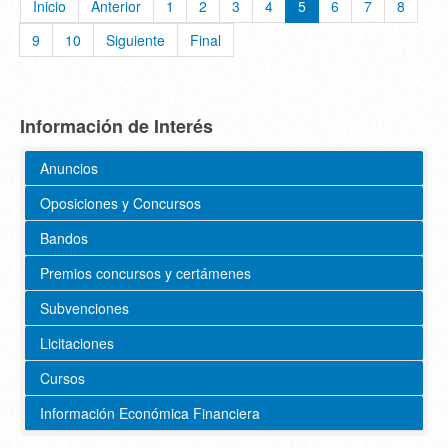
Inicio
Anterior
1
2
3
4
5
6
7
8
9
10
Siguiente
Final
Información de Interés
Anuncios
Oposiciones y Concursos
Bandos
Premios concursos y certámenes
Subvenciones
Licitaciones
Cursos
Información Económica Financiera