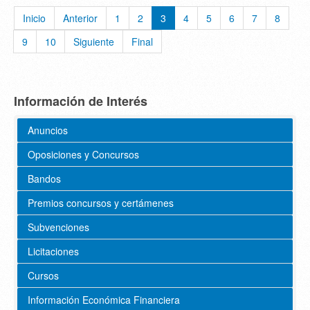
Inicio
Anterior
1
2
3
4
5
6
7
8
9
10
Siguiente
Final
Información de Interés
Anuncios
Oposiciones y Concursos
Bandos
Premios concursos y certámenes
Subvenciones
Licitaciones
Cursos
Información Económica Financiera