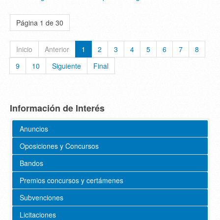
Página 1 de 30
Inicio
Anterior
1
2
3
4
5
6
7
8
9
10
Siguiente
Final
Información de Interés
Anuncios
Oposiciones y Concursos
Bandos
Premios concursos y certámenes
Subvenciones
Licitaciones