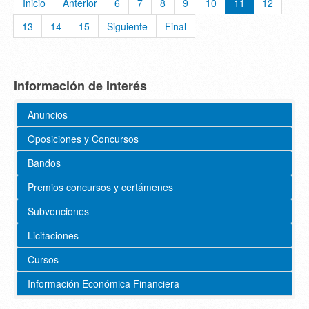
Inicio
Anterior
6
7
8
9
10
11
12
13
14
15
Siguiente
Final
Información de Interés
Anuncios
Oposiciones y Concursos
Bandos
Premios concursos y certámenes
Subvenciones
Licitaciones
Cursos
Información Económica Financiera