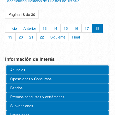
Modificación Relación de Puestos de Trabajo
Página 18 de 30
Inicio
Anterior
13
14
15
16
17
18
19
20
21
22
Siguiente
Final
Información de Interés
Anuncios
Oposiciones y Concursos
Bandos
Premios concursos y certámenes
Subvenciones
Licitaciones