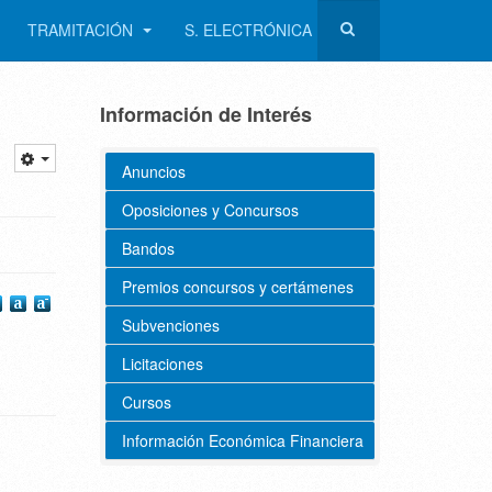
TRAMITACIÓN
S. ELECTRÓNICA
Información de Interés
Anuncios
Oposiciones y Concursos
Bandos
Premios concursos y certámenes
Subvenciones
Licitaciones
Cursos
Información Económica Financiera