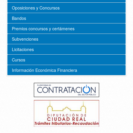
Oposiciones y Concursos
Bandos
Premios concursos y certámenes
Subvenciones
Licitaciones
Cursos
Información Económica Financiera