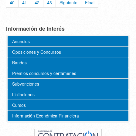
40
41
42
43
Siguiente
Final
Información de Interés
Anuncios
Oposiciones y Concursos
Bandos
Premios concursos y certámenes
Subvenciones
Licitaciones
Cursos
Información Económica Financiera