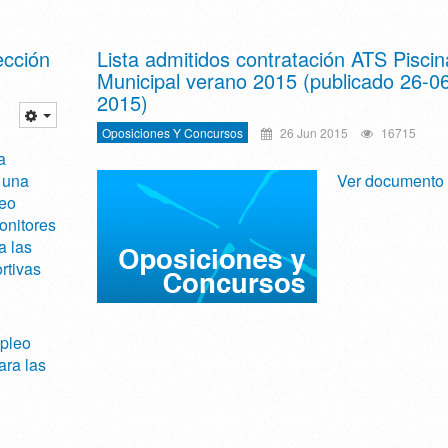
ección
Lista admitidos contratación ATS Piscin
Municipal verano 2015 (publicado 26-0
2015)
Oposiciones Y Concursos
26 Jun 2015
16715
a
 una
Ver documento
eo
onitores
a las
rtivas
mpleo
ara las