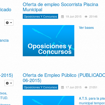
Oferta de empleo Socorrista Piscina
licado
Municipal
Oposiciones Y Concursos
19 Jun 2015
20146
Ver bases
ancia
-2015)
Oferta de Empleo Público (PUBLICADO
06-2015)
Oposiciones Y Concursos
17 Jun 2015
21051
ivos,
ITUD.
A.T.S. para la pis
municipal tempor
 tiempo