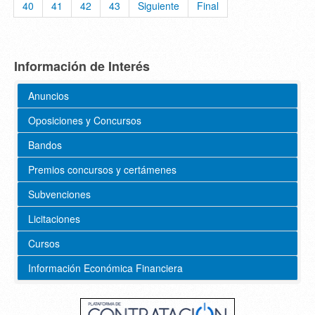
40
41
42
43
Siguiente
Final
Información de Interés
Anuncios
Oposiciones y Concursos
Bandos
Premios concursos y certámenes
Subvenciones
Licitaciones
Cursos
Información Económica Financiera