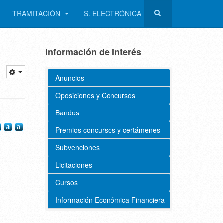
TRAMITACIÓN
S. ELECTRÓNICA
Información de Interés
Anuncios
Oposiciones y Concursos
Bandos
Premios concursos y certámenes
Subvenciones
Licitaciones
Cursos
Información Económica Financiera