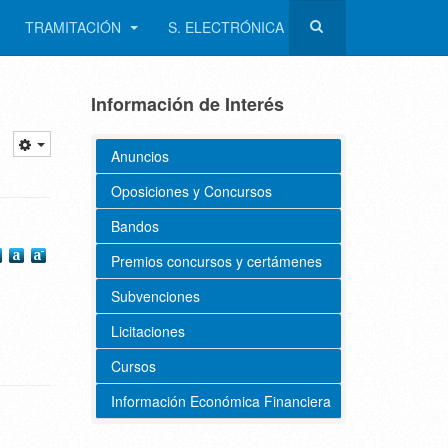
TRAMITACIÓN
S. ELECTRÓNICA
Información de Interés
Anuncios
Oposiciones y Concursos
Bandos
Premios concursos y certámenes
Subvenciones
Licitaciones
Cursos
Información Económica Financiera