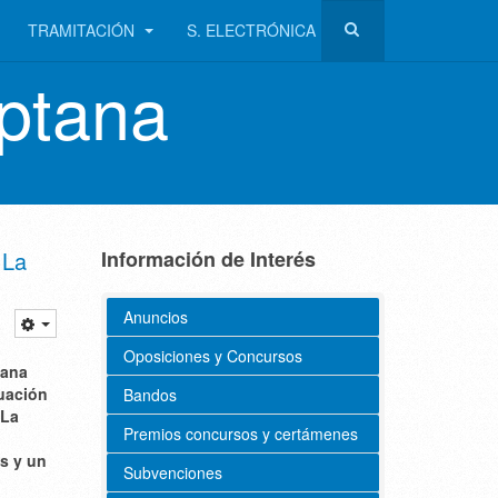
TRAMITACIÓN
S. ELECTRÓNICA
ptana
 La
Información de Interés
Anuncios
Oposiciones y Concursos
tana
uación
Bandos
 La
Premios concursos y certámenes
os y un
Subvenciones