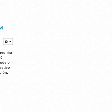
AM
reunirá
00
modelo
rativo
ción.