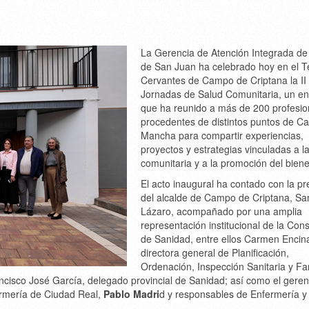
La
Gerencia de Atención Integrada de
de San Juan
ha celebrado hoy en el
T
Cervantes de Campo de Criptana
la
II
Jornadas de Salud Comunitaria
, un e
que ha reunido a más de
200 profesio
procedentes de distintos puntos de
Ca
Mancha
para compartir experiencias,
proyectos y estrategias vinculadas a l
comunitaria y a la promoción del biene
El acto inaugural ha contado con la p
del
alcalde de Campo de Criptana, Sa
Lázaro
, acompañado por una amplia
representación institucional de la
Cons
de Sanidad
, entre ellos
Carmen Encin
directora general de Planificación,
Ordenación, Inspección Sanitaria y Fa
ncisco José García
, delegado provincial de Sanidad; así como el geren
ermería de Ciudad Real,
Pablo Madri
d y responsables de Enfermería y