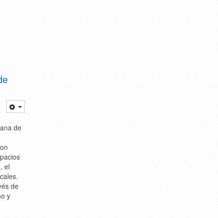
de
mana de
con
spacios
, el
cales.
vés de
no y