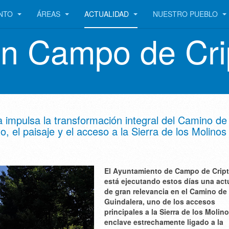
ENTO
ÁREAS
ACTUALIDAD
NUESTRO PUEBLO
en Campo de Cri
impulsa la transformación integral del Camino de
 el paisaje y el acceso a la Sierra de los Molinos
El Ayuntamiento de Campo de Crip
está ejecutando estos días una act
de gran relevancia en el Camino de
Guindalera, uno de los accesos
principales a la Sierra de los Molin
enclave estrechamente ligado a la