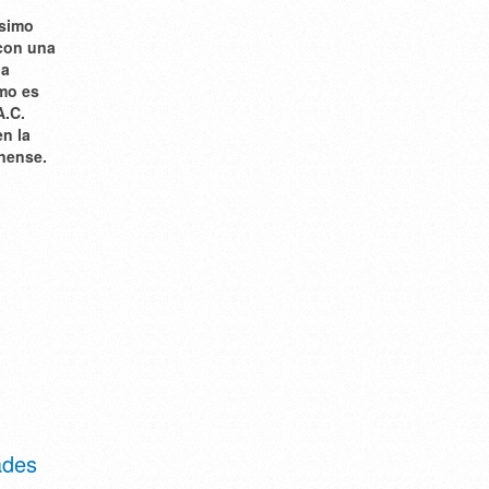
ísimo
 con una
la
omo es
A.C.
en la
anense.
ades