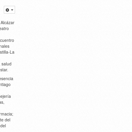
 Alcázar
eatro
ncuentro
nales
stilla-La
a salud
star.
resencia
ntiago
ejería
as
,
rmacia;
te del
 del