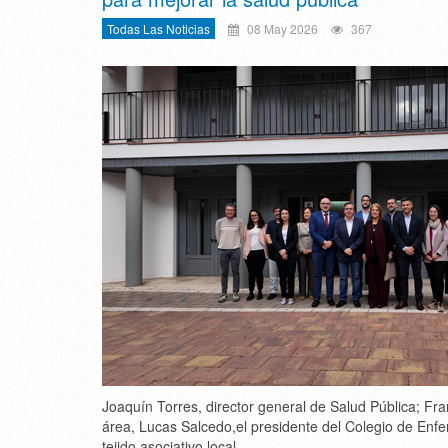
Todas Las Noticias
08 May 2026
367
Joaquín Torres
, director general de Salud Pública;
Fra
área,
Lucas Salcedo
,el presidente del Colegio de Enf
tejido asociativo local.