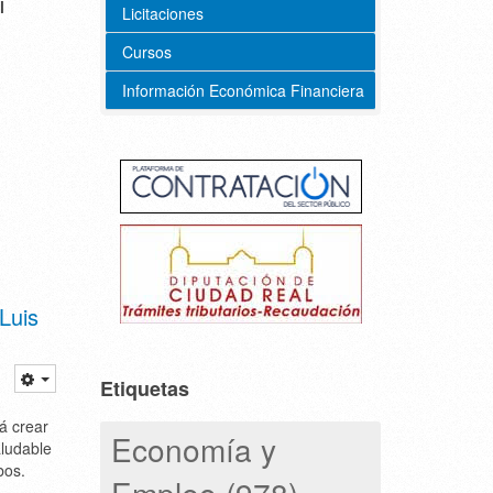
l
Licitaciones
Cursos
Información Económica Financiera
Luis
Etiquetas
rá crear
Economía y
aludable
bos.
Empleo (978)