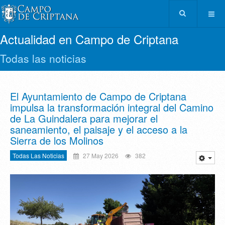
Actualidad en Campo de Criptana
Todas las noticias
El Ayuntamiento de Campo de Criptana
impulsa la transformación integral del Camino
de La Guindalera para mejorar el
saneamiento, el paisaje y el acceso a la
Sierra de los Molinos
Todas Las Noticias
27 May 2026
382