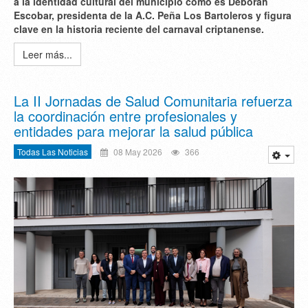
a la identidad cultural del municipio como es
Déborah
Escobar
, presidenta de la A.C. Peña Los Bartoleros y figura
clave en la historia reciente del carnaval criptanense.
Leer más...
La II Jornadas de Salud Comunitaria refuerza
la coordinación entre profesionales y
entidades para mejorar la salud pública
Todas Las Noticias
08 May 2026
366