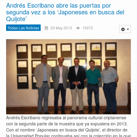
Andrés Escribano abre las puertas por
segunda vez a los ‘Japoneses en busca del
Quijote’
Todas Las Noticias
25 May 2015
15972
Andrés Escribano regresaba al panorama cultural criptanense
con la segunda parte de la muestra que ya expusiera en 2013.
Con el nombre ‘Japoneses en busca del Quijote’, el director de
la Universidad Popular continuaba así con la colección en la que