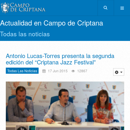
Actualidad en Campo de Criptana
Todas las noticias
Antonio Lucas-Torres presenta la segunda
edición del “Criptana Jazz Festival”
Todas Las Noticias
17 Jun 2015
12867