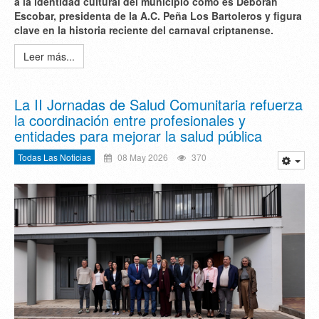
a la identidad cultural del municipio como es
Déborah
Escobar
, presidenta de la A.C. Peña Los Bartoleros y figura
clave en la historia reciente del carnaval criptanense.
Leer más...
La II Jornadas de Salud Comunitaria refuerza
la coordinación entre profesionales y
entidades para mejorar la salud pública
Todas Las Noticias
08 May 2026
370