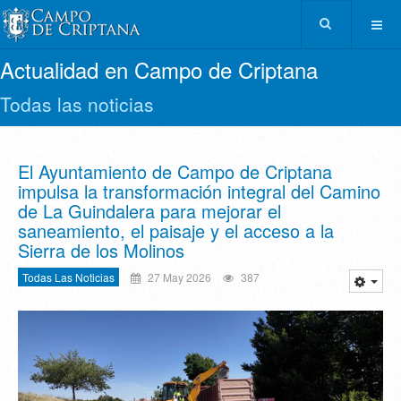
Actualidad en Campo de Criptana
Todas las noticias
El Ayuntamiento de Campo de Criptana
impulsa la transformación integral del Camino
de La Guindalera para mejorar el
saneamiento, el paisaje y el acceso a la
Sierra de los Molinos
Todas Las Noticias
27 May 2026
387