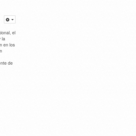
onal, el
 la
n en los
ón
ente de