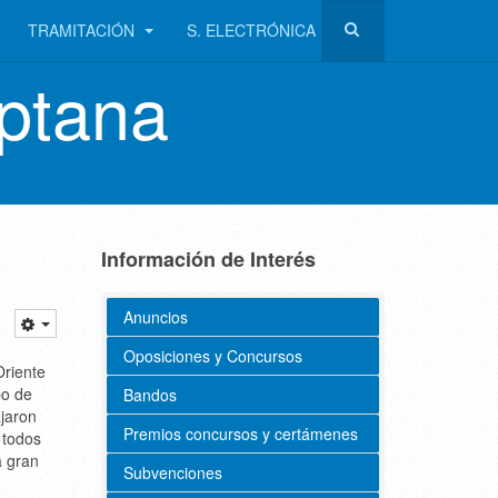
TRAMITACIÓN
S. ELECTRÓNICA
ptana
Información de Interés
Anuncios
Oposiciones y Concursos
riente
po de
Bandos
ajaron
Premios concursos y certámenes
 todos
a gran
Subvenciones