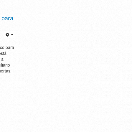
 para
ico para
está
 a
liario
ertas.