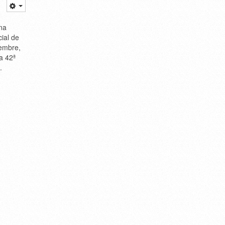
na
ial de
iembre,
a 42ª
.