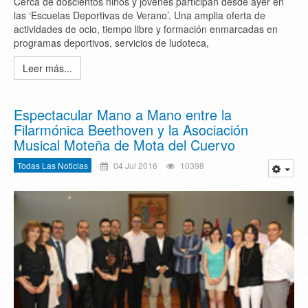
Cerca de doscientos niños y jóvenes participan desde ayer en
las ‘Escuelas Deportivas de Verano’. Una amplia oferta de
actividades de ocio, tiempo libre y formación enmarcadas en
programas deportivos, servicios de ludoteca,
Leer más...
Espectacular Mano a Mano entre la
Filarmónica Beethoven y la Asociación
Musical Moteña de Mota del Cuervo
Todas Las Noticias
04 Jul 2016
10398