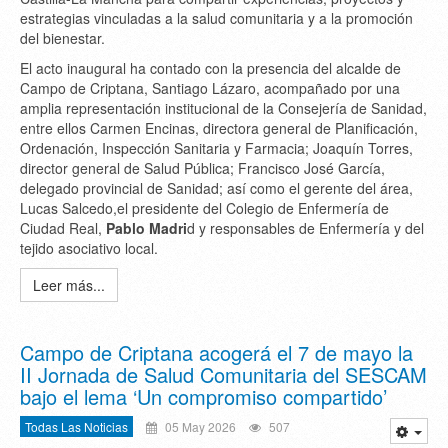
estrategias vinculadas a la salud comunitaria y a la promoción
del bienestar.
El acto inaugural ha contado con la presencia del
alcalde de
Campo de Criptana, Santiago Lázaro
, acompañado por una
amplia representación institucional de la
Consejería de Sanidad
,
entre ellos
Carmen Encinas
, directora general de Planificación,
Ordenación, Inspección Sanitaria y Farmacia;
Joaquín Torres
,
director general de Salud Pública;
Francisco José García
,
delegado provincial de Sanidad; así como el gerente del área,
Lucas Salcedo
,el presidente del Colegio de Enfermería de
Ciudad Real,
Pablo Madri
d y responsables de Enfermería y del
tejido asociativo local.
Leer más...
Campo de Criptana acogerá el 7 de mayo la
II Jornada de Salud Comunitaria del SESCAM
bajo el lema ‘Un compromiso compartido’
Todas Las Noticias
05 May 2026
507