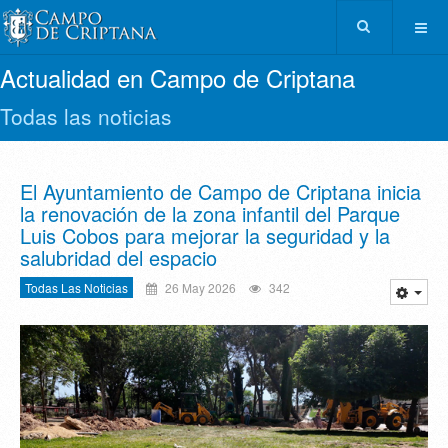
Actualidad en Campo de Criptana
Todas las noticias
El Ayuntamiento de Campo de Criptana inicia
la renovación de la zona infantil del Parque
Luis Cobos para mejorar la seguridad y la
salubridad del espacio
Todas Las Noticias
26 May 2026
342