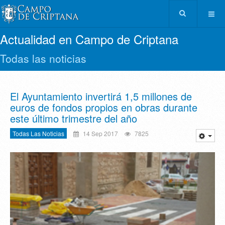
Actualidad en Campo de Criptana
Todas las noticias
El Ayuntamiento invertirá 1,5 millones de
euros de fondos propios en obras durante
este último trimestre del año
Todas Las Noticias
14 Sep 2017
7825