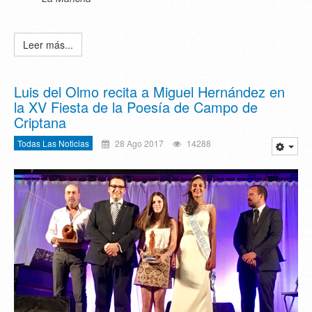
Leer más...
Luis del Olmo recita a Miguel Hernández en
la XV Fiesta de la Poesía de Campo de
Criptana
Todas Las Noticias
28 Ago 2017
14288