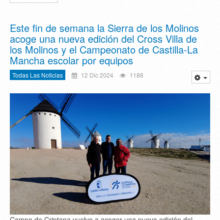
Este fin de semana la Sierra de los Molinos
acoge una nueva edición del Cross Villa de
los Molinos y el Campeonato de Castilla-La
Mancha escolar por equipos
Todas Las Noticias
12 Dic 2024
1188
Campo de Criptana vuelve a acoger una nueva edición del