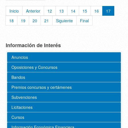
Inicio
Anterior
12
13
14
15
16
17
18
19
20
21
Siguiente
Final
Información de Interés
Anuncios
Oposiciones y Concursos
Bandos
Premios concursos y certámenes
Subvenciones
Licitaciones
Cursos
Información Económica Financiera