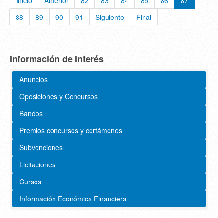
Inicio
Anterior
82
83
84
85
86
87
88
89
90
91
Siguiente
Final
Información de Interés
Anuncios
Oposiciones y Concursos
Bandos
Premios concursos y certámenes
Subvenciones
Licitaciones
Cursos
Información Económica Financiera