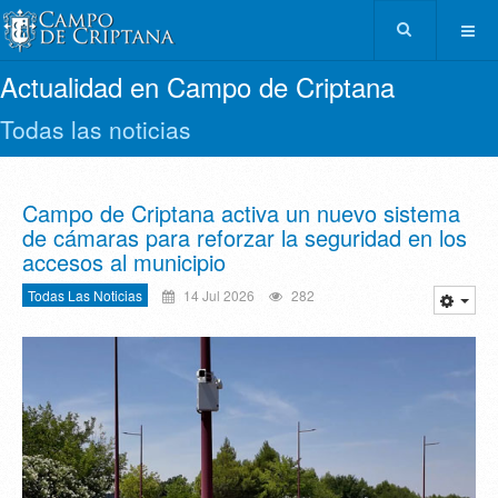
Actualidad en Campo de Criptana
Todas las noticias
Campo de Criptana activa un nuevo sistema
de cámaras para reforzar la seguridad en los
accesos al municipio
Todas Las Noticias
14 Jul 2026
282