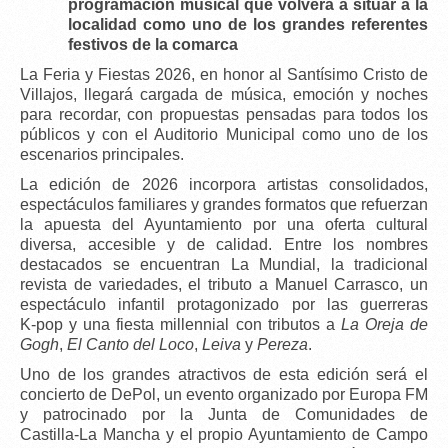
programación musical que volverá a situar a la
localidad como uno de los grandes referentes
festivos de la comarca
La
Feria y Fiestas 2026
, en honor al
Santísimo Cristo de
Villajos
, llegará cargada de música, emoción y noches
para recordar, con propuestas pensadas para todos los
públicos y con el
Auditorio Municipal
como uno de los
escenarios principales.
La edición de 2026 incorpora
artistas consolidados
,
espectáculos familiares y grandes formatos que refuerzan
la apuesta del Ayuntamiento por una oferta cultural
diversa, accesible y de calidad. Entre los nombres
destacados se encuentran
La Mundial
, la tradicional
revista de variedades
, el
tributo a Manuel Carrasco
, un
espectáculo infantil protagonizado por las
guerreras
K‑pop
y una
fiesta millennial
con tributos a
La Oreja de
Gogh
,
El Canto del Loco
,
Leiva
y
Pereza
.
Uno de los grandes atractivos de esta edición será el
concierto de DePol
, un evento organizado por
Europa FM
y patrocinado por la
Junta de Comunidades de
Castilla‑La Mancha
y el propio Ayuntamiento de Campo