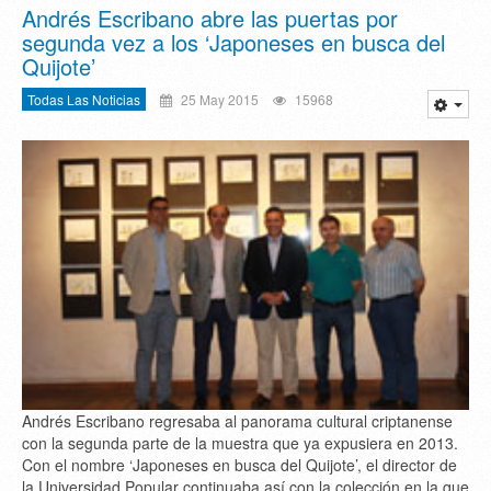
Andrés Escribano abre las puertas por
segunda vez a los ‘Japoneses en busca del
Quijote’
Todas Las Noticias
25 May 2015
15968
Andrés Escribano regresaba al panorama cultural criptanense
con la segunda parte de la muestra que ya expusiera en 2013.
Con el nombre ‘Japoneses en busca del Quijote’, el director de
la Universidad Popular continuaba así con la colección en la que