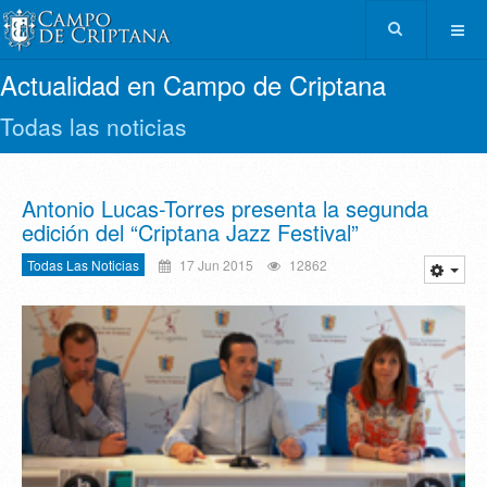
Actualidad en Campo de Criptana
Todas las noticias
Antonio Lucas-Torres presenta la segunda
edición del “Criptana Jazz Festival”
Todas Las Noticias
17 Jun 2015
12862