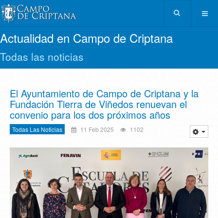
Actualidad en Campo de Criptana
Todas las noticias
El Ayuntamiento de Campo de Criptana y la
Fundación Tierra de Viñedos renuevan el
convenio para los dos próximos años
Todas Las Noticias
11 Feb 2025
1102