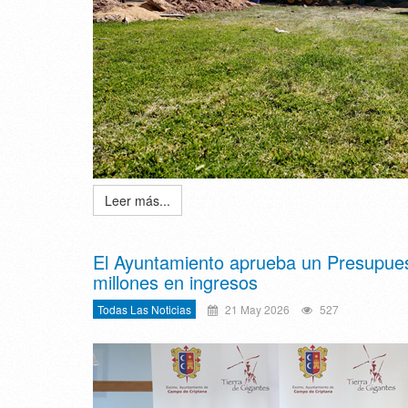
Leer más...
El Ayuntamiento aprueba un Presupuest
millones en ingresos
Todas Las Noticias
21 May 2026
527