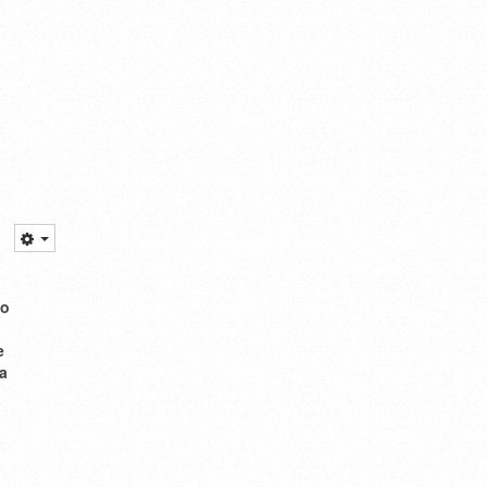
vo
e
a