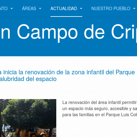
ENTO
ÁREAS
ACTUALIDAD
NUESTRO PUEBLO
en Campo de Cri
nicia la renovación de la zona infantil del Parque 
alubridad del espacio
La renovación del área infantil permiti
un espacio más seguro, accesible y s
para las familias en el Parque Luis Co