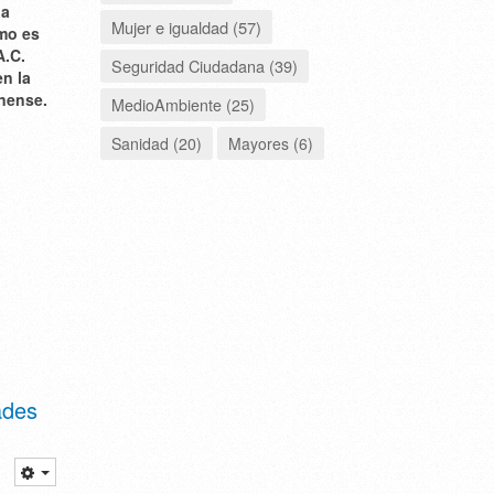
la
Mujer e igualdad (57)
omo es
A.C.
Seguridad Ciudadana (39)
en la
anense.
MedioAmbiente (25)
Sanidad (20)
Mayores (6)
ades