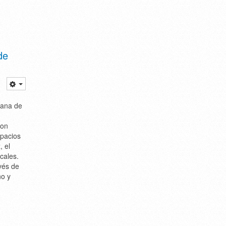
de
mana de
con
spacios
, el
cales.
vés de
no y