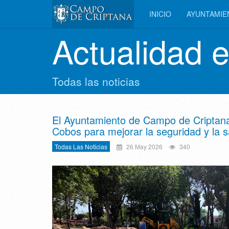
INICIO
AYUNTAMI
Actualidad 
Todas las noticias
El Ayuntamiento de Campo de Criptana i
Cobos para mejorar la seguridad y la s
Todas Las Noticias
26 May 2026
340