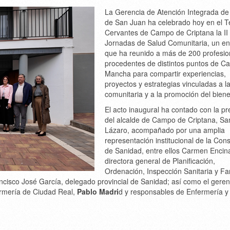
La
Gerencia de Atención Integrada de
de San Juan
ha celebrado hoy en el
T
Cervantes de Campo de Criptana
la
II
Jornadas de Salud Comunitaria
, un e
que ha reunido a más de
200 profesio
procedentes de distintos puntos de
Ca
Mancha
para compartir experiencias,
proyectos y estrategias vinculadas a l
comunitaria y a la promoción del biene
El acto inaugural ha contado con la p
del
alcalde de Campo de Criptana, Sa
Lázaro
, acompañado por una amplia
representación institucional de la
Cons
de Sanidad
, entre ellos
Carmen Encin
directora general de Planificación,
Ordenación, Inspección Sanitaria y Fa
ncisco José García
, delegado provincial de Sanidad; así como el geren
ermería de Ciudad Real,
Pablo Madri
d y responsables de Enfermería y