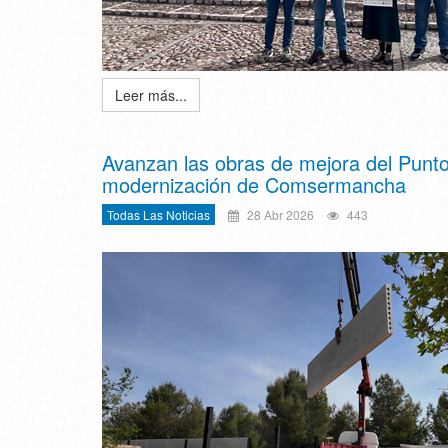
Leer más...
Avanzan las obras de mejora del Punto
modernización de Comsermancha
Todas Las Noticias
28 Abr 2026
443