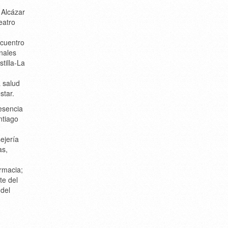
 Alcázar
eatro
ncuentro
nales
stilla-La
a salud
star.
resencia
ntiago
ejería
as
,
rmacia;
te del
 del