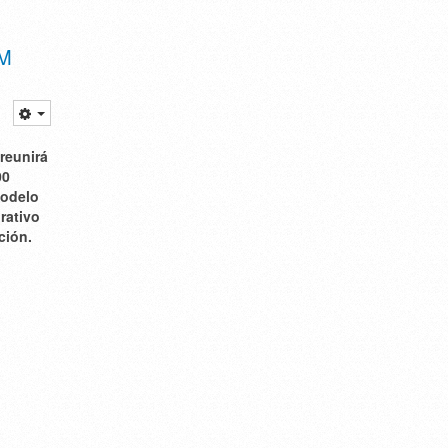
AM
reunirá
00
modelo
rativo
ción.