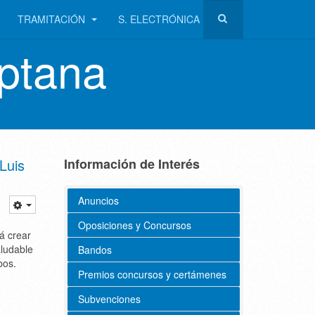
TRAMITACIÓN
S. ELECTRÓNICA
ptana
Luis
Información de Interés
Anuncios
Oposiciones y Concursos
rá crear
aludable
Bandos
bos.
Premios concursos y certámenes
Subvenciones