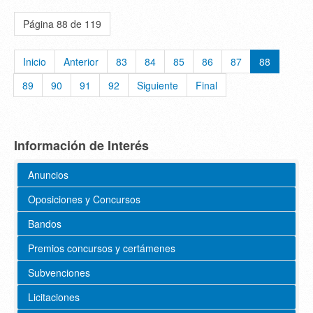
Página 88 de 119
Inicio
Anterior
83
84
85
86
87
88
89
90
91
92
Siguiente
Final
Información de Interés
Anuncios
Oposiciones y Concursos
Bandos
Premios concursos y certámenes
Subvenciones
Licitaciones