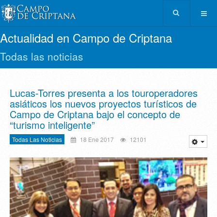
Actualidad en Campo de Criptana
Todas las noticias
Lucas-Torres presenta a los touroperadores
asiáticos los nuevos proyectos turísticos de
Campo de Criptana bajo el concepto de
“turismo inteligente”
Todas Las Noticias
18 Ene 2017
12101