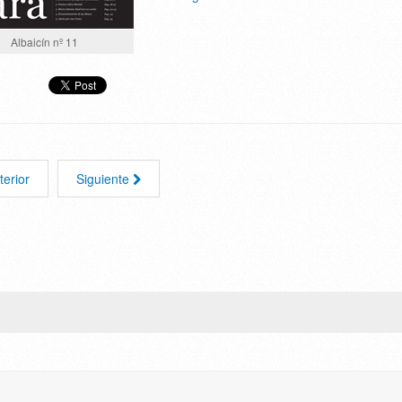
Albaicín nº 11
terior
Siguiente