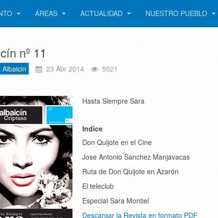
ENTO
ÁREAS
ACTUALIDAD
NUESTRO PUEBLO
icín nº 11
 Albaicin
23 Abr 2014
5521
Hasta Siempre Sara
Indice
Don Quijote en el Cine
Jose Antonio Sanchez Manjavacas
Ruta de Don Quijote en Azarón
El teleclub
Especial Sara Montiel
Descargar la Revista en formato PDF