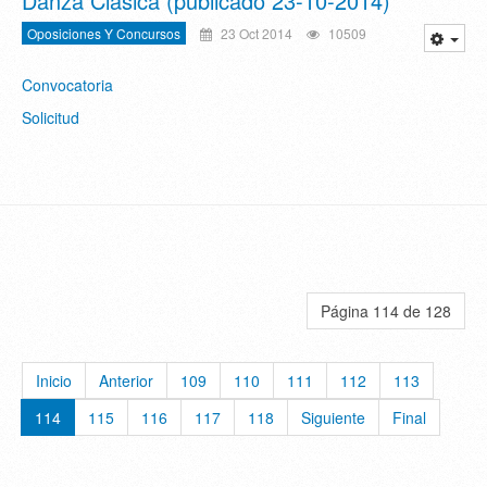
Danza Clásica (publicado 23-10-2014)
Oposiciones Y Concursos
23 Oct 2014
10509
Convocatoria
Solicitud
Página 114 de 128
Inicio
Anterior
109
110
111
112
113
114
115
116
117
118
Siguiente
Final