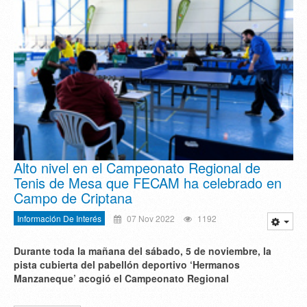
Alto nivel en el Campeonato Regional de
Tenis de Mesa que FECAM ha celebrado en
Campo de Criptana
Información De Interés
07 Nov 2022
1192
Durante toda la mañana del sábado, 5 de noviembre, la
pista cubierta del pabellón deportivo ‘Hermanos
Manzaneque’ acogió el Campeonato Regional