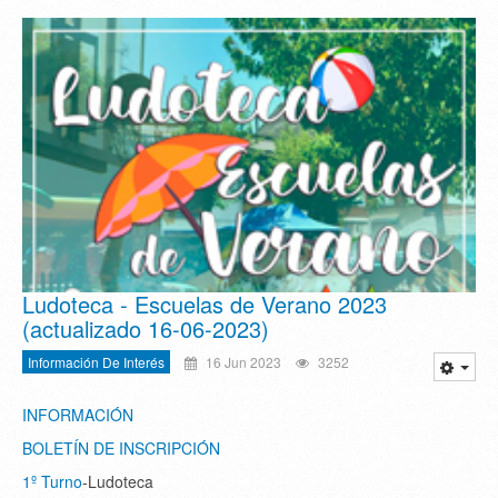
Ludoteca - Escuelas de Verano 2023
(actualizado 16-06-2023)
Información De Interés
16 Jun 2023
3252
INFORMACIÓN
BOLETÍN DE INSCRIPCIÓN
1º Turno
-Ludoteca