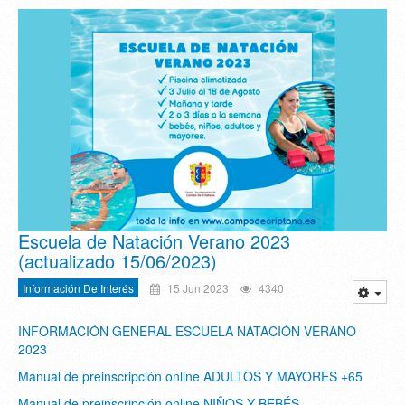
Escuela de Natación Verano 2023
(actualizado 15/06/2023)
Información De Interés
15 Jun 2023
4340
INFORMACIÓN GENERAL ESCUELA NATACIÓN VERANO
2023
Manual de preinscripción online ADULTOS Y MAYORES +65
Manual de preinscripción online NIÑOS Y BEBÉS