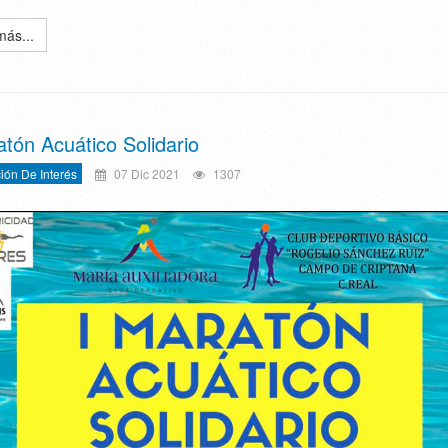
más...
atón Acuático Solidario
ión De Interés
07 Dic 2021
1307