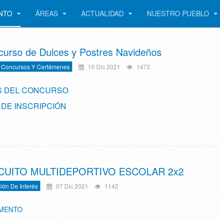
ENTO
ÁREAS
ACTUALIDAD
NUESTRO PUEBLO
curso de Dulces y Postres Navideños
 Concursos Y Certámenes
10 Dic 2021
1472
S DEL CONCURSO
 DE INSCRIPCIÓN
RCUITO MULTIDEPORTIVO ESCOLAR 2x2
ión De Interés
07 Dic 2021
1142
MENTO