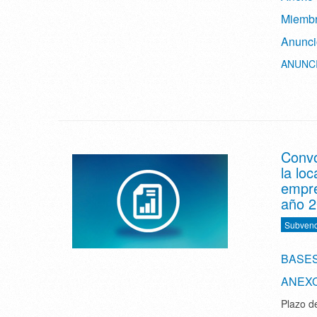
Miembr
Anunci
ANUNCI
Convo
la lo
empre
año 
Subvenc
BASES
ANEX
Plazo d