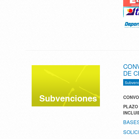
CONV
DE CR
Subvenc
CONVOC
PLAZO 
INCLUI
BASE
SOLIC