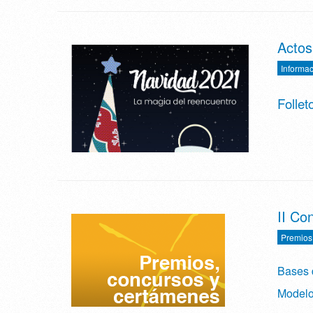
Actos
Informac
Follet
II Co
Premios
Bases 
Modelo 