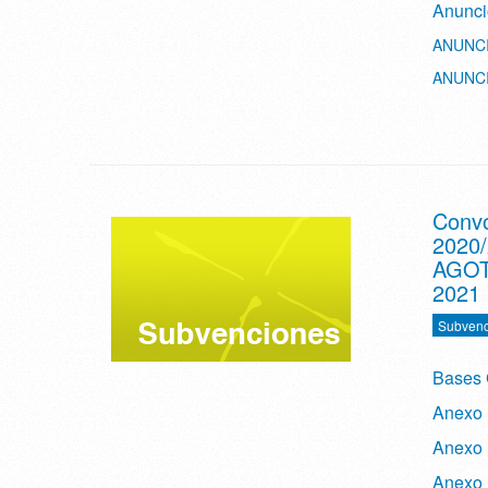
Anunci
ANUNCI
ANUNCI
Convo
2020
AGOT
2021
Subvenc
Bases 
Anexo I
Anexo I
Anexo 