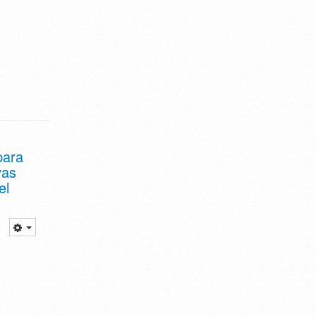
para
vas
el