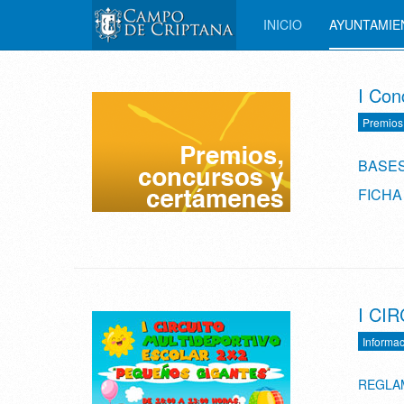
INICIO
AYUNTAMI
I Con
Premios
BASE
FICHA
I CI
Informac
REGLA