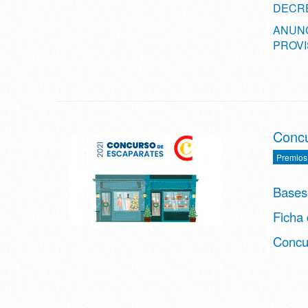
DECRE
ANUNC
PROVI
Concu
Premios
Bases
Ficha
Concu