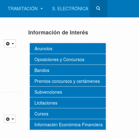
TRAMITACIÓN
S. ELECTRÓNICA
Información de Interés
Anuncios
Oposiciones y Concursos
Bandos
Premios concursos y certámenes
Subvenciones
Licitaciones
Cursos
Información Económica Financiera