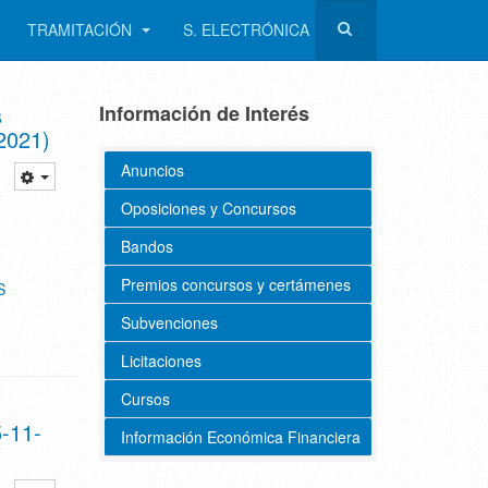
TRAMITACIÓN
S. ELECTRÓNICA
s
Información de Interés
2021)
Anuncios
Oposiciones y Concursos
Bandos
Premios concursos y certámenes
S
Subvenciones
Licitaciones
Cursos
5-11-
Información Económica Financiera