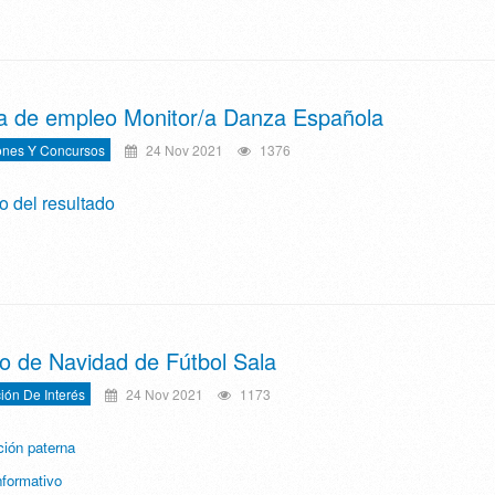
a de empleo Monitor/a Danza Española
ones Y Concursos
24 Nov 2021
1376
o del resultado
o de Navidad de Fútbol Sala
ión De Interés
24 Nov 2021
1173
ción paterna
nformativo