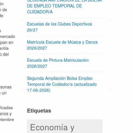
ón
DE EMPLEO TEMPORAL DE
n de
CUIDADOR/A
de
Escuelas de los Clubes Deportivos
26/27
a
l mercado
Matrícula Escuela de Música y Danza
ipan en
2026/2027
antía
o del
Escuela de Pintura-Matriculación
2026/2027
Segunda Ampliación Bolsa Empleo
Temporal de Cuidador/a (actualizado
rsonas
17-06-2026)
n un
ficadas
Etiquetas
anos y
oviembre
Economía y