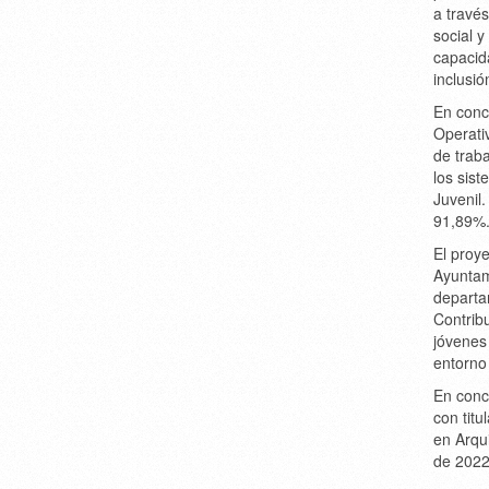
a travé
social y
capacid
inclusió
En conc
Operativ
de trab
los sist
Juvenil
91,89%
El proye
Ayuntam
departa
Contrib
jóvenes
entorno 
En conc
con tit
en Arqu
de 2022