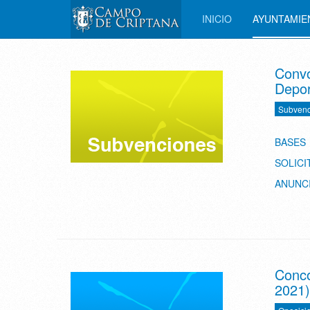
INICIO
AYUNTAMI
Convo
Depor
Subvenc
BASES
SOLICI
ANUNCI
Conco
2021)