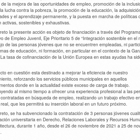
s de la mejora de las oportunidades de empleo, promoción de la inclusi
 la lucha contra la pobreza, la promoción de la educación, la adquisició
ades y el aprendizaje permanente, y la puesta en marcha de políticas 
n activas, sostenibles y exhaustivas.
reto la presente acción es objeto de financiación a través del Program
o de Empleo Juvenil, Eje Prioritario 5 de “Integración sostenible en e
ajo de las personas jóvenes que no se encuentren empleadas, ni partic
emas de educación, ni formación, en particular en el contexto de la Gar
. La tasa de cofinanciación de la Unión Europea en estas ayudas ha sid
.
cto en cuestión esta destinado a mejorar la eficiencia de nuestro
iento, reforzando los servicios públicos municipales en aquellos
mentos donde en la actualidad existe exceso de carga de trabajo.
uyendo al mismo tiempo a ofrecer una experiencia profesional a las pe
 contratadas en búsqueda de empleo, realizando un trabajo efectivo e
real, que les permitirá su inserción laboral en un futuro próximo.
reto, se ha subvencionado la contratación de 3 personas jóvenes cuali
ulación universitaria en Derecho, Relaciones Laborales y Recursos Hum
itectura, durante 1 año, desde el 26 de noviembre de 2021 a 25 de n
.