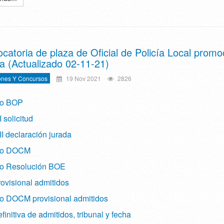
catoria de plaza de Oficial de Policía Local promo
na (Actualizado 02-11-21)
ones Y Concursos
19 Nov 2021
2826
io BOP
 solicitud
I declaración jurada
io DOCM
o Resolución BOE
rovisional admitidos
o DOCM provisional admitidos
efinitiva de admitidos, tribunal y fecha