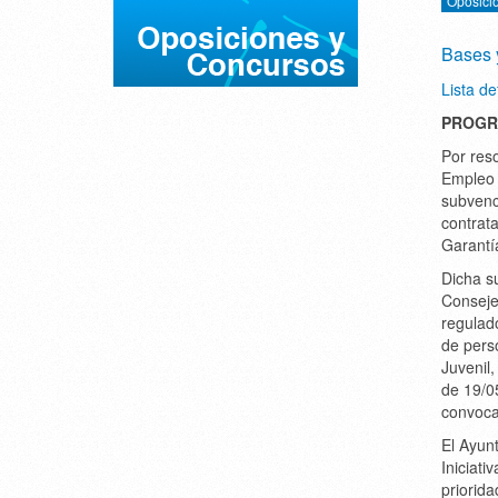
Oposici
Bases 
Lista de
PROGR
Por res
Empleo 
subvenc
contrata
Garantía
Dicha s
Conseje
regulad
de pers
Juvenil
de 19/0
convoca
El Ayun
Iniciati
priorida