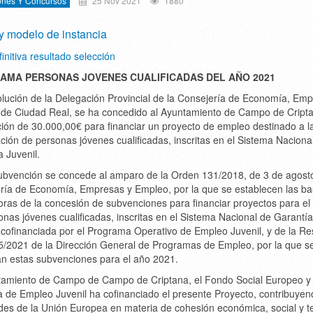
ones Y Concursos
25 Nov 2021
1880
y modelo de instancia
finitiva resultado selección
AMA PERSONAS JOVENES CUALIFICADAS DEL AÑO 2021
olución de la Delegación Provincial de la Consejería de Economía, Em
de Ciudad Real, se ha concedido al Ayuntamiento de Campo de Cript
ión de 30.000,00€ para financiar un proyecto de empleo destinado a l
ción de personas jóvenes cualificadas, inscritas en el Sistema Naciona
 Juvenil.
ubvención se concede al amparo de la Orden 131/2018, de 3 de agosto
ría de Economía, Empresas y Empleo, por la que se establecen las b
oras de la concesión de subvenciones para financiar proyectos para e
onas jóvenes cualificadas, inscritas en el Sistema Nacional de Garantía
, cofinanciada por el Programa Operativo de Empleo Juvenil, y de la Re
5/2021 de la Dirección General de Programas de Empleo, por la que s
n estas subvenciones para el año 2021.
tamiento de Campo de Campo de Criptana, el Fondo Social Europeo y 
va de Empleo Juvenil ha cofinanciado el presente Proyecto, contribuyen
des de la Unión Europea en materia de cohesión económica, social y ter