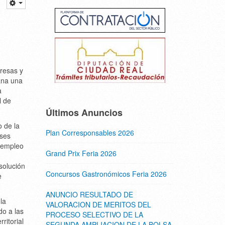
presas y
ana una
a
l de
Últimos Anuncios
 de la
Plan Corresponsables 2026
ases
l empleo
Grand Prix Feria 2026
solución
Concursos Gastronómicos Feria 2026
e
ANUNCIO RESULTADO DE
la
VALORACION DE MERITOS DEL
do a las
PROCESO SELECTIVO DE LA
ritorial
SEGUNDA AMPLIACION DE LA BOLSA