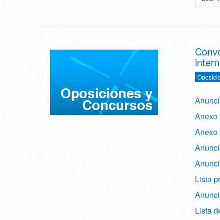
Convo
inter
Oposici
Anunc
Anexo I
Anexo I
Anunc
Anunci
Lista p
Anunci
Lista d