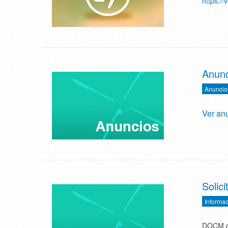
https:/
Anunc
Anuncio
Ver an
Solici
Informac
DOCM de