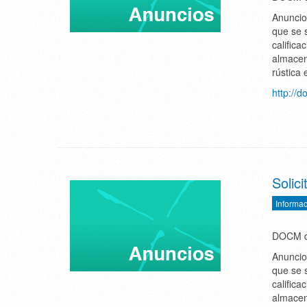
Anuncio
que se s
califica
almacen
rústica 
http://
Solici
Informac
DOCM de
Anuncio
que se s
califica
almacen