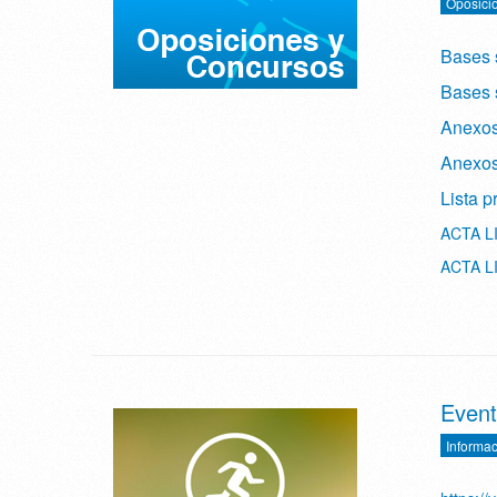
Oposici
Bases 
Bases 
Anexos
Anexos 
Lista p
ACTA L
ACTA L
Event
Informac