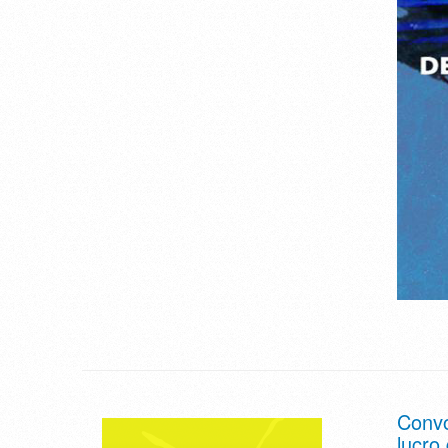
Convo
lucro