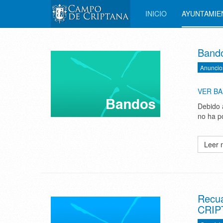
INICIO
AYUNTAMI
Bando
Anuncio
VER BA
Debido 
no ha p
Leer 
Recu
CRIPT