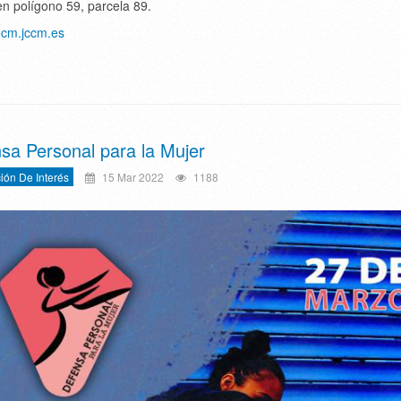
en polígono 59, parcela 89.
docm.jccm.es
sa Personal para la Mujer
ión De Interés
15 Mar 2022
1188