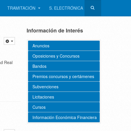
TRAMITACIÓN
S. ELECTRÓNICA
Información de Interés
Anuncios
Oposiciones y Concursos
ad Real
Bandos
Premios concursos y certámenes
Subvenciones
Licitaciones
Cursos
Información Económica Financiera