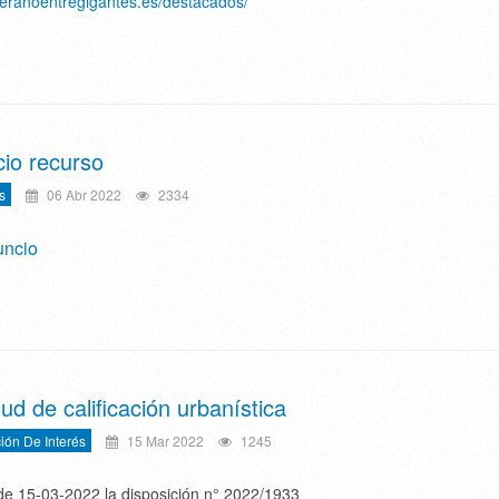
/veranoentregigantes.es/destacados/
io recurso
s
06 Abr 2022
2334
uncio
tud de calificación urbanística
ión De Interés
15 Mar 2022
1245
 15-03-2022 la disposición n° 2022/1933