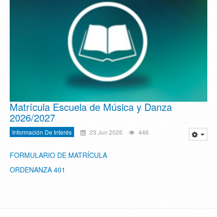
Matrícula Escuela de Música y Danza
2026/2027
Información De Interés
23 Jun 2026
446
FORMULARIO DE MATRÍCULA
ORDENANZA 401