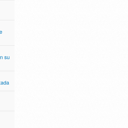
e
en su
tada