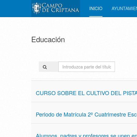
INICIO
AYUNTAMI
Educación
Introduzca
parte
del
título
CURSO SOBRE EL CULTIVO DEL PIST
Periodo de Matrícula 2º Cuatrimestre Esc
Alumnos, padres y profesores se unen en 