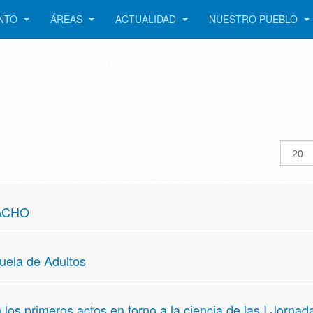
ENTO
ÁREAS
ACTUALIDAD
NUESTRO PUEBLO
Cantid
a
mostra
ACHO
uela de Adultos
los primeros actos en torno a la ciencia de las I Jornad