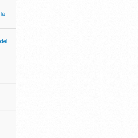
la
del
y