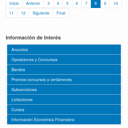
Inicio
Anterior
3
4
5
6
7
8
9
10
11
12
Siguiente
Final
Información de Interés
Anuncios
Oposiciones y Concursos
Bandos
Premios concursos y certámenes
Subvenciones
Licitaciones
Cursos
Información Económica Financiera