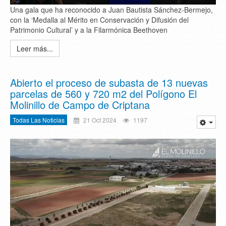
Una gala que ha reconocido a Juan Bautista Sánchez-Bermejo,
con la ‘Medalla al Mérito en Conservación y Difusión del
Patrimonio Cultural’ y a la Filarmónica Beethoven
Leer más...
Abierto el proceso de subasta de 13 nuevas
parcelas de 560 y 720 m2 del Polígono El
Molinillo de Campo de Criptana
Todas Las Noticias
21 Oct 2024
1197