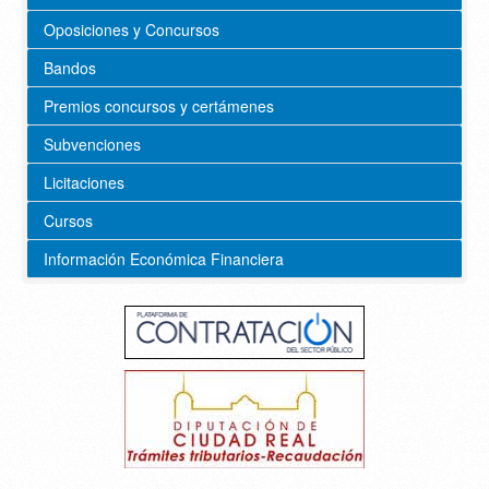
Oposiciones y Concursos
Bandos
Premios concursos y certámenes
Subvenciones
Licitaciones
Cursos
Información Económica Financiera