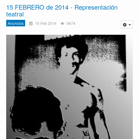
15 FEBRERO de 2014 - Representación
teatral
Anuncios
15 Feb 2014
9474